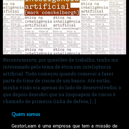
Recentemente, por questões de trabalho, tenho me
interessado pelo tema de ética em inteligência
artificial. Tudo começou quando comecei a fazer
parte do time de riscos de um banco. Até então,
minha visão era apenas do lado de desenvolvedor, o
que depois descobri que na linguagem de riscos é
chamado de primeira linha de defesa, […]
Quem somos
GestorLearn é uma empresa que tem a missão de