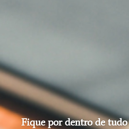
Fique por dentro de tudo