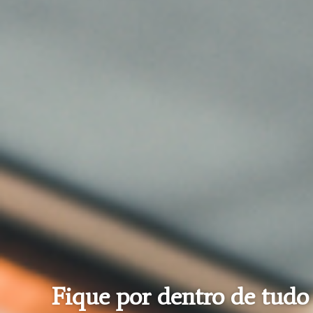
Fique por dentro de tudo